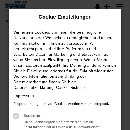
Zum
Hauptinhalt
Cookie Einstellungen
springen
Startseite
Fahrzeugangebote
Lagerfahrzeuge
Wir nutzen Cookies, um Ihnen die bestmögliche
Nutzung unserer Webseite zu ermöglichen und unsere
Kommunikation mit Ihnen zu verbessern. Wir
Fehler: Network Error
berücksichtigen hierbei Ihre Präferenzen und
verarbeiten Daten für Marketing und Statistiken nur,
Beim Laden ist ein Fehler aufgetreten.
wenn Sie uns Ihre Einwilligung geben. Wenn Sie zu
Hier sind ein paar Tipps, die dir helfen können:
einem späteren Zeitpunkt Ihre Meinung ändern, können
Sie die Einwilligung jederzeit für die Zukunft widerrufen.
Überprüfe deine Firewall und deine
Weitere Informationen zum Umfang der
Internetverbindung.
Datenverarbeitung finden Sie hier:
Datenschutzerklärung
,
Cookie-Richtlinie
.
Laden andere Webseiten, zum Beispiel deine
Suchmaschine?
Impressum
Prüfe deine Browsererweiterungen.
Folgende Kategorien von Cookies werden von uns eingesetzt:
Manche Erweiterungen, wie Werbeblocker,
Essentiell
können das Laden bestimmter Seiten
verhindern. Funktioniert die Seite in einem
Diese Technologien sind erforderlich, um die
Kernfunktionalität der Webseite zu gewährleisten.
anderen Browser oder in einem privaten