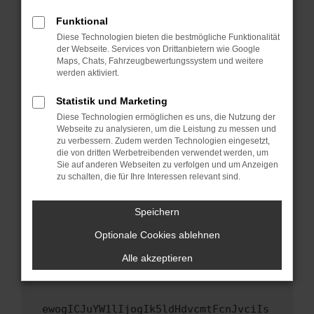
Fenster?
Funktional
Starte dein Gerät neu.
Diese Technologien bieten die bestmögliche Funktionalität
Das kann manchmal helfen, vorübergehende
der Webseite. Services von Drittanbietern wie Google
Maps, Chats, Fahrzeugbewertungssystem und weitere
Probleme zu beheben.
werden aktiviert.
Stelle sicher, dass dein Browser und dein
Betriebssystem auf dem neuesten Stand
Statistik und Marketing
sind.
Diese Technologien ermöglichen es uns, die Nutzung der
Webseite zu analysieren, um die Leistung zu messen und
Veraltete Software birgt nicht nur ein
zu verbessern. Zudem werden Technologien eingesetzt,
Sicherheitsrisiko, sondern kann auch dazu
die von dritten Werbetreibenden verwendet werden, um
führen, dass bestimmte Funktionen nicht mehr
Sie auf anderen Webseiten zu verfolgen und um Anzeigen
unterstützt werden.
zu schalten, die für Ihre Interessen relevant sind.
Wende dich an den Webseitenbetreiber.
Speichern
Wenn du alle oben genannten Schritte versucht
hast, kontaktiere uns bitte. Wir werden
Optionale Cookies ablehnen
versuchen, das Problem zu beheben. Du kannst
Alle akzeptieren
uns diesen Text schicken, um uns bei der
Fehlersuche zu unterstützen:
ewogICJuYW1lIjogIk5ldHdvcmtFcnJvciIs