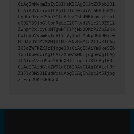
CiAgImNvbmZpZyI6IHsKICAgICJtZXRob2Qi
OiAiR0VUIiwKICAgICJ1cmwiOiAiaHR0cHM6
Ly9hcGkueC5ha3MtcHJvZC5hdWRhcmlzLm5l
dC92MS9jbGllbnRzLzE2OTkvd2Vic2l0ZS12
ZWhpY2xlcy8xMTgwNTIlMjMxODMzP2ZpZWxk
PWludGVybmFsTnVtYmVyJndlYnNpdGU9NjIw
MTQ4ZDYzM2M2MjU1Mzk5NzRmMjc2IiwKICAg
ICJoZWFkZXJzIjoge30sCiAgICAiYm9keSI6
IG51bGwsCiAgICAiZXhwZWN0IjogewogICAg
ICAicmVzcG9uc2VUeXBlIjogIiIKICAgIH0s
CiAgICAidGltZW91dCI6IDAsCiAgICAicHJv
Z3Jlc3MiOiBudWxsLAogICAgInJpc2t5Ijog
ZmFsc2UKICB9Cn0=