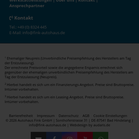
Werkstattleistungen
|
Über uns
|
Kontakt
|
Ansprechpartner
Kontakt
Tel.: +49 (0) 8324 445
E-Mail: info@fink-autohaus.de
Ehemaliger Neupreis (Unverbindliche Preisempfehlung des Herstellers am Tag
1
der Erstzulassung).
Der errechnete Preisvorteil sowie die angegebene Ersparnis errechnet sich
gegenüber der ehemaligen unverbindlichen Preisempfehlung des Herstellers am
Tag der Erstzulassung (Neupreis).
2
Hierbei handelt es sich um ein Finanzierungs-Angebot. Preise sind Bruttopreise.
Irrtümer vorbehalten.
3
Hierbei handelt es sich um ein Leasing-Angebot. Preise sind Bruttopreise.
Irrtümer vorbehalten.
Barrierefreiheit
Impressum
Datenschutz
AGB
Cookie Einstellungen
© 2026 Autohaus Fink GmbH | Sonthoferstrasse 31 | DE-87541 Bad Hindelang |
info@fink-autohaus.de |
Webdesign by audaris.de