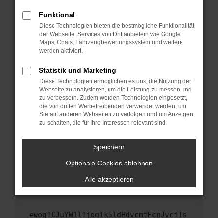
Fenster?
Funktional
Starte dein Gerät neu.
Diese Technologien bieten die bestmögliche Funktionalität
Das kann manchmal helfen, vorübergehende
der Webseite. Services von Drittanbietern wie Google
Maps, Chats, Fahrzeugbewertungssystem und weitere
Probleme zu beheben.
werden aktiviert.
Stelle sicher, dass dein Browser und dein
Betriebssystem auf dem neuesten Stand
Statistik und Marketing
sind.
Diese Technologien ermöglichen es uns, die Nutzung der
Webseite zu analysieren, um die Leistung zu messen und
Veraltete Software birgt nicht nur ein
zu verbessern. Zudem werden Technologien eingesetzt,
Sicherheitsrisiko, sondern kann auch dazu
die von dritten Werbetreibenden verwendet werden, um
führen, dass bestimmte Funktionen nicht mehr
Sie auf anderen Webseiten zu verfolgen und um Anzeigen
unterstützt werden.
zu schalten, die für Ihre Interessen relevant sind.
Wende dich an den Webseitenbetreiber.
Speichern
Wenn du alle oben genannten Schritte versucht
hast, kontaktiere uns bitte. Wir werden
Optionale Cookies ablehnen
versuchen, das Problem zu beheben. Du kannst
Alle akzeptieren
uns diesen Text schicken, um uns bei der
Fehlersuche zu unterstützen:
ewogICJuYW1lIjogIk5ldHdvcmtFcnJvciIs