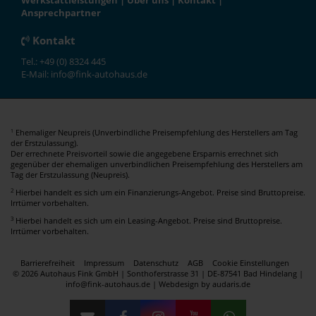
Werkstattleistungen
|
Über uns
|
Kontakt
|
Ansprechpartner
Kontakt
Tel.: +49 (0) 8324 445
E-Mail: info@fink-autohaus.de
Ehemaliger Neupreis (Unverbindliche Preisempfehlung des Herstellers am Tag
1
der Erstzulassung).
Der errechnete Preisvorteil sowie die angegebene Ersparnis errechnet sich
gegenüber der ehemaligen unverbindlichen Preisempfehlung des Herstellers am
Tag der Erstzulassung (Neupreis).
2
Hierbei handelt es sich um ein Finanzierungs-Angebot. Preise sind Bruttopreise.
Irrtümer vorbehalten.
3
Hierbei handelt es sich um ein Leasing-Angebot. Preise sind Bruttopreise.
Irrtümer vorbehalten.
Barrierefreiheit
Impressum
Datenschutz
AGB
Cookie Einstellungen
© 2026 Autohaus Fink GmbH | Sonthoferstrasse 31 | DE-87541 Bad Hindelang |
info@fink-autohaus.de |
Webdesign by audaris.de