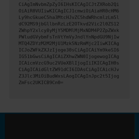
CiAgImNvbmZpZyI6IHsKICAgICJtZXRob2Qi
OiAiR0VUIiwKICAgICJ1cmwiOiAiaHR0cHM6
Ly9hcGkueC5ha3MtcHJvZC5hdWRhcmlzLm5l
dC92MS9jbGllbnRzLzE2OTkvd2Vic2l0ZS12
ZWhpY2xlcy8yMjY5MDMlMjMxNDM4P2ZpZWxk
PWludGVybmFsTnVtYmVyJndlYnNpdGU9NjIw
MTQ4ZDYzM2M2MjU1Mzk5NzRmMjc2IiwKICAg
ICJoZWFkZXJzIjoge30sCiAgICAiYm9keSI6
IG51bGwsCiAgICAiZXhwZWN0IjogewogICAg
ICAicmVzcG9uc2VUeXBlIjogIiIKICAgIH0s
CiAgICAidGltZW91dCI6IDAsCiAgICAicHJv
Z3Jlc3MiOiBudWxsLAogICAgInJpc2t5Ijog
ZmFsc2UKICB9Cn0=