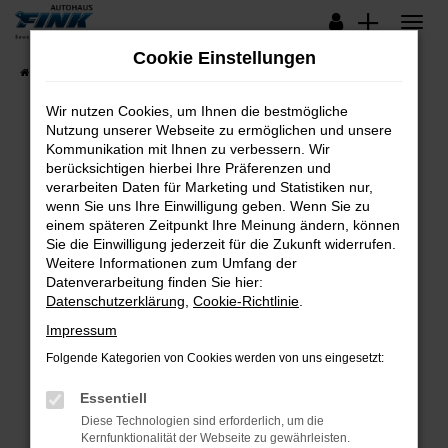
Zum
Hauptinhalt
Cookie Einstellungen
springen
Startseite
Fahrzeugangebote
Lagerfahrzeuge
Wir nutzen Cookies, um Ihnen die bestmögliche
Nutzung unserer Webseite zu ermöglichen und unsere
Kommunikation mit Ihnen zu verbessern. Wir
Fehler: Network Error
berücksichtigen hierbei Ihre Präferenzen und
verarbeiten Daten für Marketing und Statistiken nur,
Beim Laden ist ein Fehler aufgetreten.
wenn Sie uns Ihre Einwilligung geben. Wenn Sie zu
Hier sind ein paar Tipps, die dir helfen können:
einem späteren Zeitpunkt Ihre Meinung ändern, können
Sie die Einwilligung jederzeit für die Zukunft widerrufen.
Überprüfe deine Firewall und deine
Weitere Informationen zum Umfang der
Internetverbindung.
Datenverarbeitung finden Sie hier:
Datenschutzerklärung
,
Cookie-Richtlinie
.
Laden andere Webseiten, zum Beispiel deine
Suchmaschine?
Impressum
Prüfe deine Browsererweiterungen.
Folgende Kategorien von Cookies werden von uns eingesetzt:
Manche Erweiterungen, wie Werbeblocker,
Essentiell
können das Laden bestimmter Seiten
verhindern. Funktioniert die Seite in einem
Diese Technologien sind erforderlich, um die
Kernfunktionalität der Webseite zu gewährleisten.
anderen Browser oder in einem privaten