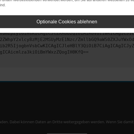
on dritten Werbetreibenden verwendet werden, um Sie auf anderen Webseiten zu ve
ind.
ontaktiere uns bitte. Wir werden versuchen, das Problem zu behe
Optionale Cookies ablehnen
vbmZpZyI6IHsKICAgICJtZXRob2QiOiAiR0VUIiwKICAgICJ1
2ZWhpY2xlcy8zMjE2MSUyMzE1Nzc/ZmllbGQ9aW50ZXJuYWxO
ib2R5IjogbnVsbCwKICAgICJleHBlY3QiOiB7CiAgICAgICJy
gICAicmlza3kiOiBmYWxzZQogIH0KfQ==
aden. Dabei können Daten an Dritte weitergegeben werden. Wenn Sie damit ei