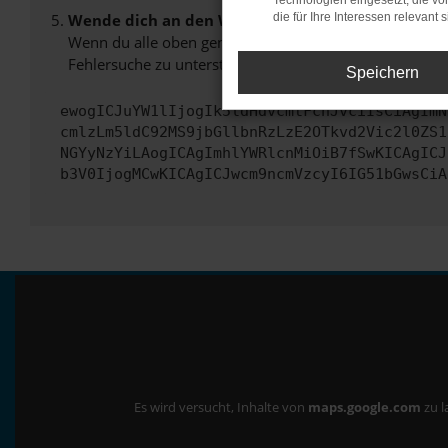
Technologien eingesetzt, die v
Wende dich an den Webseitenbetreiber.
die für Ihre Interessen relevant s
Wenn du alle oben genannten Schritte versucht hast, k
Fehlersuche zu unterstützen:
Speichern
ewogICJuYW1lIjogIk5ldHdvcmtFcnJvciIsCiAgImN
cmlzLm5ldC92MS9jbGllbnRzLzE2OTkvd2Vic2l0ZS1
NGYyNzYiLAogICAgImhlYWRlcnMiOiB7fSwKICAgICJ
b3V0IjogMCwKICAgICJwcm9ncmVzcyI6IG51bGwsCiA
Es wird versucht, Inhalte von
maps.google.com
zu l