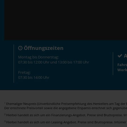
Öffnungszeiten
A
Montag bis Donnerstag:
07:30 bis 12:00 Uhr und 13:00 bis 17:00 Uhr
Fahr
Werk
Freitag:
07:30 bis 14:00 Uhr
Ehemaliger Neupreis (Unverbindliche Preisempfehlung des Herstellers am Tag der E
1
Der errechnete Preisvorteil sowie die angegebene Ersparnis errechnet sich gegenüb
2
Hierbei handelt es sich um ein Finanzierungs-Angebot. Preise sind Bruttopreise. I
3
Hierbei handelt es sich um ein Leasing-Angebot. Preise sind Bruttopreise. Irrtümer