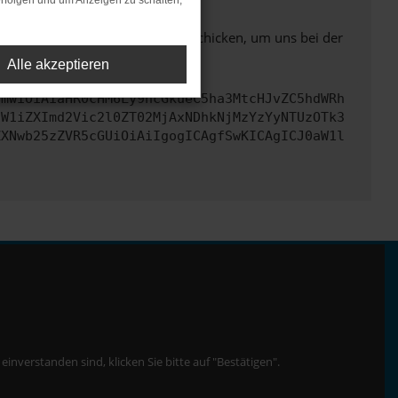
rfolgen und um Anzeigen zu schalten,
ben. Du kannst uns diesen Text schicken, um uns bei der
Alle akzeptieren
cmwiOiAiaHR0cHM6Ly9hcGkueC5ha3MtcHJvZC5hdWRh
dW1iZXImd2Vic2l0ZT02MjAxNDhkNjMzYzYyNTUzOTk3
ZXNwb25zZVR5cGUiOiAiIgogICAgfSwKICAgICJ0aW1l
nverstanden sind, klicken Sie bitte auf "Bestätigen".