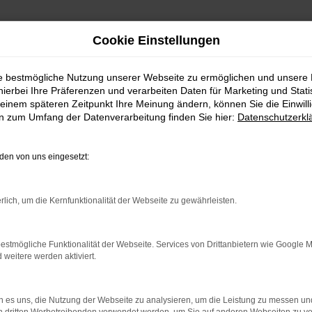
Cookie Einstellungen
ie bestmögliche Nutzung unserer Webseite zu ermöglichen und unsere
hierbei Ihre Präferenzen und verarbeiten Daten für Marketing und Stati
einem späteren Zeitpunkt Ihre Meinung ändern, können Sie die Einwillig
en zum Umfang der Datenverarbeitung finden Sie hier:
Datenschutzerkl
en von uns eingesetzt:
indung.
hine?
rlich, um die Kernfunktionalität der Webseite zu gewährleisten.
aden bestimmter Seiten verhindern. Funktioniert die Seite in e
estmögliche Funktionalität der Webseite. Services von Drittanbietern wie Google 
eitere werden aktiviert.
 zu beheben.
bssystem auf dem neuesten Stand sind.
 es uns, die Nutzung der Webseite zu analysieren, um die Leistung zu messen u
ko, sondern kann auch dazu führen, dass bestimmte Funktionen nic