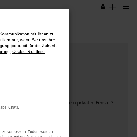
 Kommunikation mit Ihnen zu
stiken nur, wenn Sie uns Ihre
ung jederzeit für die Zukunft
ärung
,
Cookie-Richtlinie
.
inem anderen Browser oder in einem privaten Fenster?
Maps, Chats,
nd zu verbessern. Zudem werden
ht mehr unterstützt werden.