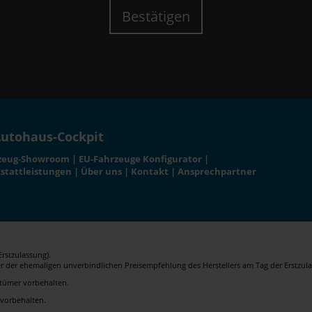
Bestätigen
utohaus-Cockpit
zeug-Showroom
|
EU-Fahrzeuge Konfigurator
|
stattleistungen
|
Über uns
|
Kontakt
|
Ansprechpartner
rstzulassung).
er der ehemaligen unverbindlichen Preisempfehlung des Herstellers am Tag der Erstzula
rrtümer vorbehalten.
 vorbehalten.