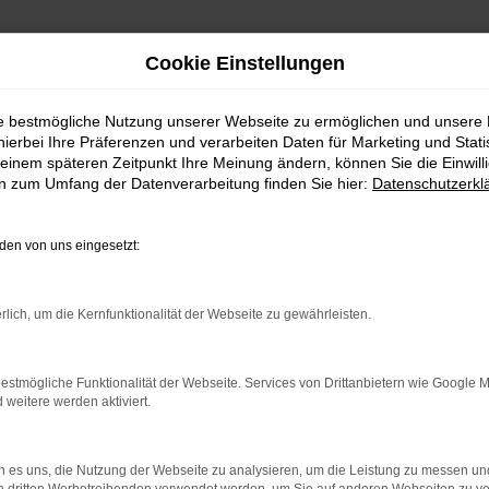
Cookie Einstellungen
ie bestmögliche Nutzung unserer Webseite zu ermöglichen und unsere
hierbei Ihre Präferenzen und verarbeiten Daten für Marketing und Stati
einem späteren Zeitpunkt Ihre Meinung ändern, können Sie die Einwillig
en zum Umfang der Datenverarbeitung finden Sie hier:
Datenschutzerkl
en von uns eingesetzt:
indung.
hine?
rlich, um die Kernfunktionalität der Webseite zu gewährleisten.
aden bestimmter Seiten verhindern. Funktioniert die Seite in e
estmögliche Funktionalität der Webseite. Services von Drittanbietern wie Google 
eitere werden aktiviert.
 zu beheben.
bssystem auf dem neuesten Stand sind.
 es uns, die Nutzung der Webseite zu analysieren, um die Leistung zu messen u
ko, sondern kann auch dazu führen, dass bestimmte Funktionen nic