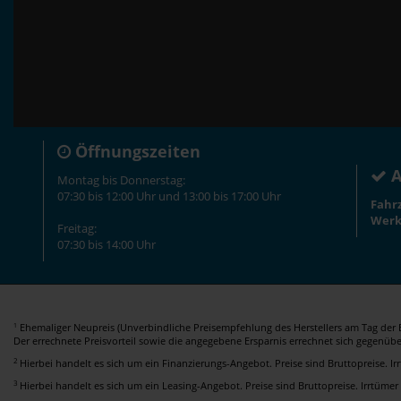
Öffnungszeiten
A
Montag bis Donnerstag:
07:30 bis 12:00 Uhr und 13:00 bis 17:00 Uhr
Fahr
Werk
Freitag:
07:30 bis 14:00 Uhr
Ehemaliger Neupreis (Unverbindliche Preisempfehlung des Herstellers am Tag der E
1
Der errechnete Preisvorteil sowie die angegebene Ersparnis errechnet sich gegenüb
2
Hierbei handelt es sich um ein Finanzierungs-Angebot. Preise sind Bruttopreise. I
3
Hierbei handelt es sich um ein Leasing-Angebot. Preise sind Bruttopreise. Irrtümer