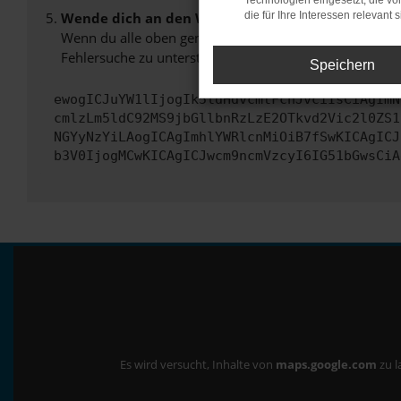
Technologien eingesetzt, die v
Wende dich an den Webseitenbetreiber.
die für Ihre Interessen relevant s
Wenn du alle oben genannten Schritte versucht hast, k
Fehlersuche zu unterstützen:
Speichern
ewogICJuYW1lIjogIk5ldHdvcmtFcnJvciIsCiAgImN
cmlzLm5ldC92MS9jbGllbnRzLzE2OTkvd2Vic2l0ZS1
NGYyNzYiLAogICAgImhlYWRlcnMiOiB7fSwKICAgICJ
b3V0IjogMCwKICAgICJwcm9ncmVzcyI6IG51bGwsCiA
Es wird versucht, Inhalte von
maps.google.com
zu l