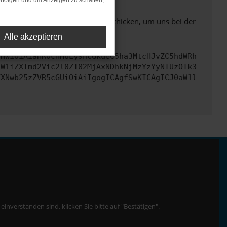
rfolgen und um Anzeigen zu schalten,
ben. Du kannst uns diesen Text schicken, um uns bei der
Alle akzeptieren
cmwiOiAiaHR0cHM6Ly9hcGkueC5ha3MtcHJvZC5hdWRh
dW1iZXImd2Vic2l0ZT02MjAxNDhkNjMzYzYyNTUzOTk3
ZXNwb25zZVR5cGUiOiAiIgogICAgfSwKICAgICJ0aW1l
nverstanden sind, klicken Sie bitte auf "Bestätigen".