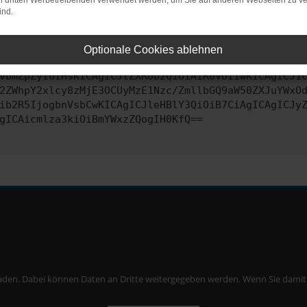
on dritten Werbetreibenden verwendet werden, um Sie auf anderen Webseiten zu ve
ind.
ontaktiere uns bitte. Wir werden versuchen, das Problem zu behe
Optionale Cookies ablehnen
vbmZpZyI6IHsKICAgICJtZXRob2QiOiAiR0VUIiwKICAgICJ1
2ZWhpY2xlcy8zMjE3OCUyMzE1Nzc/ZmllbGQ9aW50ZXJuYWxO
ib2R5IjogbnVsbCwKICAgICJleHBlY3QiOiB7CiAgICAgICJy
gICAicmlza3kiOiBmYWxzZQogIH0KfQ==
aden. Dabei können Daten an Dritte weitergegeben werden. Wenn Sie damit ei