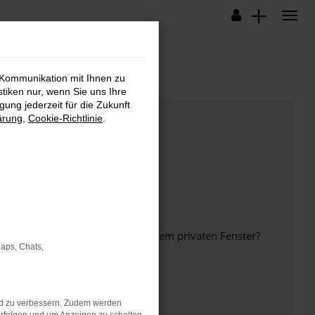
 Kommunikation mit Ihnen zu
stiken nur, wenn Sie uns Ihre
ung jederzeit für die Zukunft
ärung
,
Cookie-Richtlinie
.
inem anderen Browser oder in einem privaten Fenster?
Maps, Chats,
nd zu verbessern. Zudem werden
ht mehr unterstützt werden.