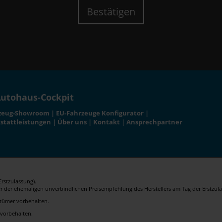
Bestätigen
utohaus-Cockpit
zeug-Showroom
|
EU-Fahrzeuge Konfigurator
|
stattleistungen
|
Über uns
|
Kontakt
|
Ansprechpartner
rstzulassung).
er der ehemaligen unverbindlichen Preisempfehlung des Herstellers am Tag der Erstzula
rrtümer vorbehalten.
 vorbehalten.