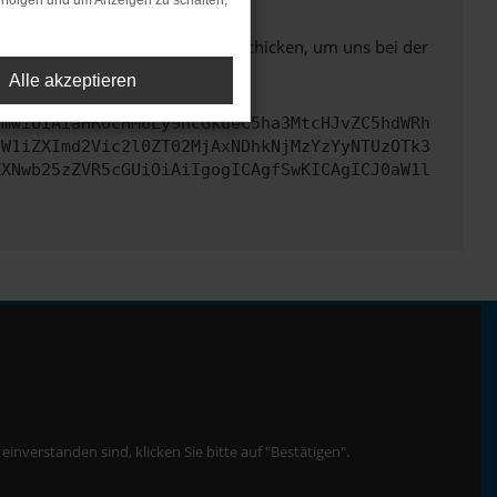
rfolgen und um Anzeigen zu schalten,
ben. Du kannst uns diesen Text schicken, um uns bei der
Alle akzeptieren
cmwiOiAiaHR0cHM6Ly9hcGkueC5ha3MtcHJvZC5hdWRh
dW1iZXImd2Vic2l0ZT02MjAxNDhkNjMzYzYyNTUzOTk3
ZXNwb25zZVR5cGUiOiAiIgogICAgfSwKICAgICJ0aW1l
nverstanden sind, klicken Sie bitte auf "Bestätigen".