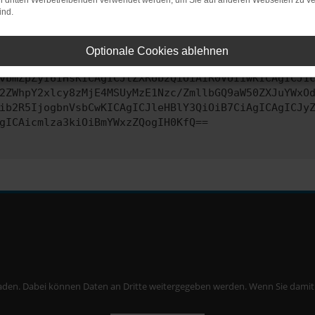
on dritten Werbetreibenden verwendet werden, um Sie auf anderen Webseiten zu ve
ind.
ontaktiere uns bitte. Wir werden versuchen, das Problem zu behe
Optionale Cookies ablehnen
vbmZpZyI6IHsKICAgICJtZXRob2QiOiAiR0VUIiwKICAgICJ1
2ZWhpY2xlcy8zMjE4MSUyMzE1Nzc/ZmllbGQ9aW50ZXJuYWxO
ib2R5IjogbnVsbCwKICAgICJleHBlY3QiOiB7CiAgICAgICJy
gICAicmlza3kiOiBmYWxzZQogIH0KfQ==
aden. Dabei können Daten an Dritte weitergegeben werden. Wenn Sie damit ei