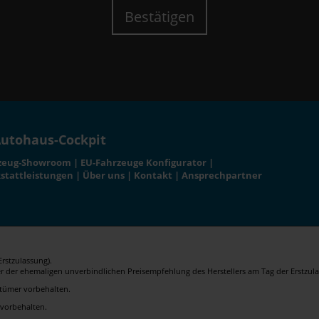
Bestätigen
utohaus-Cockpit
zeug-Showroom
|
EU-Fahrzeuge Konfigurator
|
stattleistungen
|
Über uns
|
Kontakt
|
Ansprechpartner
rstzulassung).
er der ehemaligen unverbindlichen Preisempfehlung des Herstellers am Tag der Erstzula
rrtümer vorbehalten.
 vorbehalten.