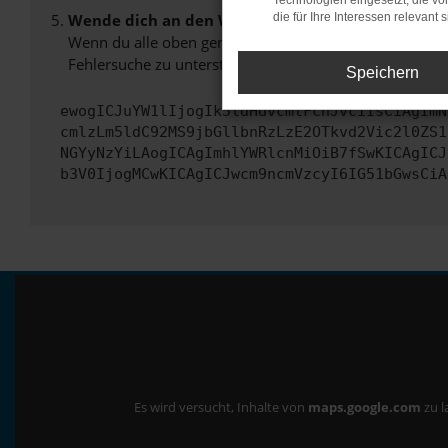
Technologien eingesetzt, die v
Wende dich an den Webseitenbetreiber.
die für Ihre Interessen relevant s
Wenn du alle oben genannten Schritte versucht hast, k
Fehlersuche zu unterstützen:
Speichern
ewogICJuYW1lIjogIk5ldHdvcmtFcnJvciIsCiAgImN
cmlzLm5ldC92MS9jbGllbnRzLzE2OTkvd2Vic2l0ZS1
NGYyNzYiLAogICAgImhlYWRlcnMiOiB7fSwKICAgICJ
b3V0IjogMCwKICAgICJwcm9ncmVzcyI6IG51bGwsCiA
Es wird versucht, Inhalte von
maps.google.com
zu l