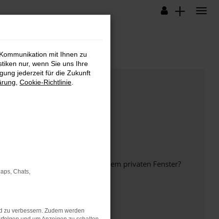
 Kommunikation mit Ihnen zu
stiken nur, wenn Sie uns Ihre
ung jederzeit für die Zukunft
ärung
,
Cookie-Richtlinie
.
inem anderen Browser oder in einem privaten Fenster?
Maps, Chats,
nd zu verbessern. Zudem werden
ht mehr unterstützt werden.