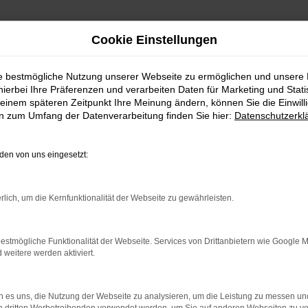
Cookie Einstellungen
ie bestmögliche Nutzung unserer Webseite zu ermöglichen und unsere
hierbei Ihre Präferenzen und verarbeiten Daten für Marketing und Stati
einem späteren Zeitpunkt Ihre Meinung ändern, können Sie die Einwillig
en zum Umfang der Datenverarbeitung finden Sie hier:
Datenschutzerkl
en von uns eingesetzt:
indung.
hine?
rlich, um die Kernfunktionalität der Webseite zu gewährleisten.
aden bestimmter Seiten verhindern. Funktioniert die Seite in e
estmögliche Funktionalität der Webseite. Services von Drittanbietern wie Google 
eitere werden aktiviert.
 zu beheben.
bssystem auf dem neuesten Stand sind.
 es uns, die Nutzung der Webseite zu analysieren, um die Leistung zu messen u
ko, sondern kann auch dazu führen, dass bestimmte Funktionen nic