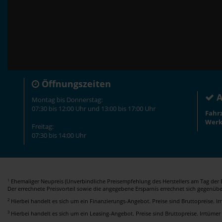
Öffnungszeiten
A
Montag bis Donnerstag:
07:30 bis 12:00 Uhr und 13:00 bis 17:00 Uhr
Fahr
Werk
Freitag:
07:30 bis 14:00 Uhr
Ehemaliger Neupreis (Unverbindliche Preisempfehlung des Herstellers am Tag der E
1
Der errechnete Preisvorteil sowie die angegebene Ersparnis errechnet sich gegenüb
2
Hierbei handelt es sich um ein Finanzierungs-Angebot. Preise sind Bruttopreise. I
3
Hierbei handelt es sich um ein Leasing-Angebot. Preise sind Bruttopreise. Irrtümer