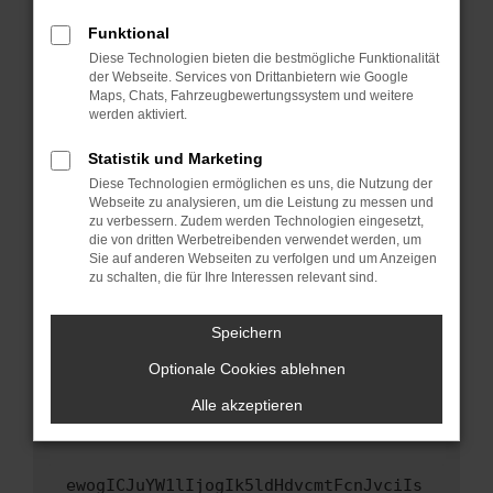
Fenster?
Funktional
Starte dein Gerät neu.
Diese Technologien bieten die bestmögliche Funktionalität
Das kann manchmal helfen, vorübergehende
der Webseite. Services von Drittanbietern wie Google
Maps, Chats, Fahrzeugbewertungssystem und weitere
Probleme zu beheben.
werden aktiviert.
Stelle sicher, dass dein Browser und dein
Betriebssystem auf dem neuesten Stand
Statistik und Marketing
sind.
Diese Technologien ermöglichen es uns, die Nutzung der
Webseite zu analysieren, um die Leistung zu messen und
Veraltete Software birgt nicht nur ein
zu verbessern. Zudem werden Technologien eingesetzt,
Sicherheitsrisiko, sondern kann auch dazu
die von dritten Werbetreibenden verwendet werden, um
führen, dass bestimmte Funktionen nicht mehr
Sie auf anderen Webseiten zu verfolgen und um Anzeigen
unterstützt werden.
zu schalten, die für Ihre Interessen relevant sind.
Wende dich an den Webseitenbetreiber.
Speichern
Wenn du alle oben genannten Schritte versucht
hast, kontaktiere uns bitte. Wir werden
Optionale Cookies ablehnen
versuchen, das Problem zu beheben. Du kannst
Alle akzeptieren
uns diesen Text schicken, um uns bei der
Fehlersuche zu unterstützen:
ewogICJuYW1lIjogIk5ldHdvcmtFcnJvciIs