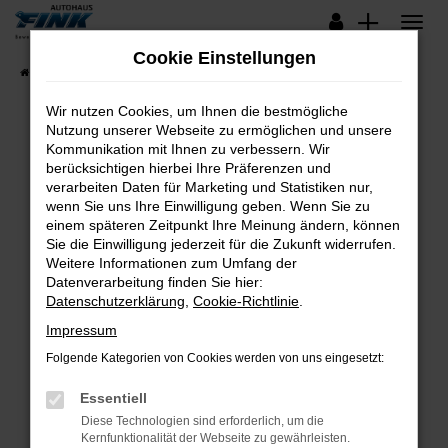
Zum
Hauptinhalt
Cookie Einstellungen
springen
Startseite
Fahrzeugangebote
Lagerfahrzeuge
Wir nutzen Cookies, um Ihnen die bestmögliche
Nutzung unserer Webseite zu ermöglichen und unsere
Kommunikation mit Ihnen zu verbessern. Wir
Fehler: Network Error
berücksichtigen hierbei Ihre Präferenzen und
verarbeiten Daten für Marketing und Statistiken nur,
Beim Laden ist ein Fehler aufgetreten.
wenn Sie uns Ihre Einwilligung geben. Wenn Sie zu
Hier sind ein paar Tipps, die dir helfen können:
einem späteren Zeitpunkt Ihre Meinung ändern, können
Sie die Einwilligung jederzeit für die Zukunft widerrufen.
Überprüfe deine Firewall und deine
Weitere Informationen zum Umfang der
Internetverbindung.
Datenverarbeitung finden Sie hier:
Datenschutzerklärung
,
Cookie-Richtlinie
.
Laden andere Webseiten, zum Beispiel deine
Suchmaschine?
Impressum
Prüfe deine Browsererweiterungen.
Folgende Kategorien von Cookies werden von uns eingesetzt:
Manche Erweiterungen, wie Werbeblocker,
Essentiell
können das Laden bestimmter Seiten
verhindern. Funktioniert die Seite in einem
Diese Technologien sind erforderlich, um die
Kernfunktionalität der Webseite zu gewährleisten.
anderen Browser oder in einem privaten