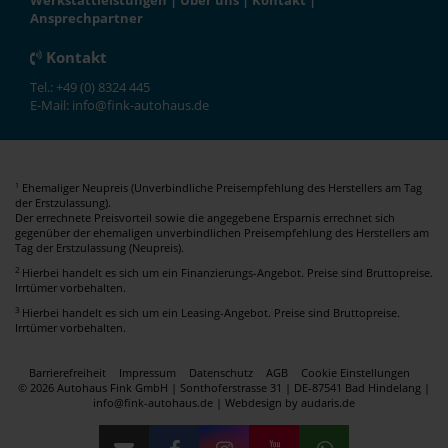
Werkstattleistungen
|
Über uns
|
Kontakt
|
Ansprechpartner
Kontakt
Tel.: +49 (0) 8324 445
E-Mail: info@fink-autohaus.de
Ehemaliger Neupreis (Unverbindliche Preisempfehlung des Herstellers am Tag
1
der Erstzulassung).
Der errechnete Preisvorteil sowie die angegebene Ersparnis errechnet sich
gegenüber der ehemaligen unverbindlichen Preisempfehlung des Herstellers am
Tag der Erstzulassung (Neupreis).
2
Hierbei handelt es sich um ein Finanzierungs-Angebot. Preise sind Bruttopreise.
Irrtümer vorbehalten.
3
Hierbei handelt es sich um ein Leasing-Angebot. Preise sind Bruttopreise.
Irrtümer vorbehalten.
Barrierefreiheit
Impressum
Datenschutz
AGB
Cookie Einstellungen
© 2026 Autohaus Fink GmbH | Sonthoferstrasse 31 | DE-87541 Bad Hindelang |
info@fink-autohaus.de |
Webdesign by audaris.de