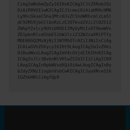
CiAgImNvbmZpZyI6IHsKICAgICJtZXRob2Qi
OiAiR0VUIiwKICAgICJ1cmwiOiAiaHR0cHM6
Ly9hcGkueC5ha3MtcHJvZC5hdWRhcmlzLm5l
dC92MS9jbGllbnRzLzE2OTkvd2Vic2l0ZS12
ZWhpY2xlcy9UVzU0ODI1MyUyMzIxOT9maWVs
ZD1pbnRlcm5hbE51bWJlciZ3ZWJzaXRlPTYy
MDE0OGQ2MzNjNjI1NTM5OTc0ZjI3NiIsCiAg
ICAiaGVhZGVycyI6IHt9LAogICAgImJvZHki
OiBudWxsLAogICAgImV4cGVjdCI6IHsKICAg
ICAgInJlc3BvbnNlVHlwZSI6ICIiCiAgICB9
LAogICAgInRpbWVvdXQiOiAwLAogICAgInBy
b2dyZXNzIjogbnVsbCwKICAgICJyaXNreSI6
IGZhbHNlCiAgfQp9