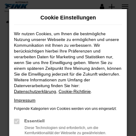
Zum
Hauptinhalt
Cookie Einstellungen
springen
Startseite
Fahrzeugangebote
Lagerfahrzeuge
Wir nutzen Cookies, um Ihnen die bestmögliche
Nutzung unserer Webseite zu ermöglichen und unsere
Kommunikation mit Ihnen zu verbessern. Wir
Fehler: Network Error
berücksichtigen hierbei Ihre Präferenzen und
verarbeiten Daten für Marketing und Statistiken nur,
Beim Laden ist ein Fehler aufgetreten.
wenn Sie uns Ihre Einwilligung geben. Wenn Sie zu
Hier sind ein paar Tipps, die dir helfen können:
einem späteren Zeitpunkt Ihre Meinung ändern, können
Sie die Einwilligung jederzeit für die Zukunft widerrufen.
Überprüfe deine Firewall und deine
Weitere Informationen zum Umfang der
Internetverbindung.
Datenverarbeitung finden Sie hier:
Datenschutzerklärung
,
Cookie-Richtlinie
.
Laden andere Webseiten, zum Beispiel deine
Suchmaschine?
Impressum
Prüfe deine Browsererweiterungen.
Folgende Kategorien von Cookies werden von uns eingesetzt:
Manche Erweiterungen, wie Werbeblocker,
Essentiell
können das Laden bestimmter Seiten
verhindern. Funktioniert die Seite in einem
Diese Technologien sind erforderlich, um die
Kernfunktionalität der Webseite zu gewährleisten.
anderen Browser oder in einem privaten