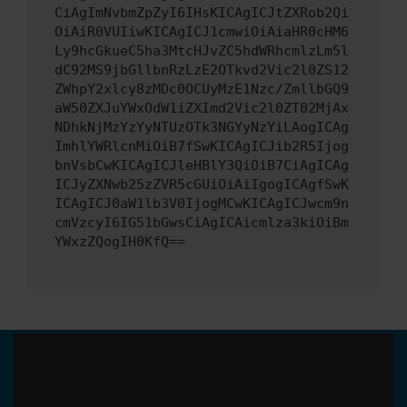
CiAgImNvbmZpZyI6IHsKICAgICJtZXRob2Qi
OiAiR0VUIiwKICAgICJ1cmwiOiAiaHR0cHM6
Ly9hcGkueC5ha3MtcHJvZC5hdWRhcmlzLm5l
dC92MS9jbGllbnRzLzE2OTkvd2Vic2l0ZS12
ZWhpY2xlcy8zMDc0OCUyMzE1Nzc/ZmllbGQ9
aW50ZXJuYWxOdW1iZXImd2Vic2l0ZT02MjAx
NDhkNjMzYzYyNTUzOTk3NGYyNzYiLAogICAg
ImhlYWRlcnMiOiB7fSwKICAgICJib2R5Ijog
bnVsbCwKICAgICJleHBlY3QiOiB7CiAgICAg
ICJyZXNwb25zZVR5cGUiOiAiIgogICAgfSwK
ICAgICJ0aW1lb3V0IjogMCwKICAgICJwcm9n
cmVzcyI6IG51bGwsCiAgICAicmlza3kiOiBm
YWxzZQogIH0KfQ==