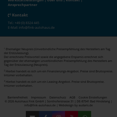
Werkstattleistungen
|
Über uns
|
Kontakt
|
Ansprechpartner
Kontakt
Tel.: +49 (0) 8324 445
E-Mail: info@fink-autohaus.de
Ehemaliger Neupreis (Unverbindliche Preisempfehlung des Herstellers am Tag
1
der Erstzulassung).
Der errechnete Preisvorteil sowie die angegebene Ersparnis errechnet sich
gegenüber der ehemaligen unverbindlichen Preisempfehlung des Herstellers am
Tag der Erstzulassung (Neupreis).
2
Hierbei handelt es sich um ein Finanzierungs-Angebot. Preise sind Bruttopreise.
Irrtümer vorbehalten.
3
Hierbei handelt es sich um ein Leasing-Angebot. Preise sind Bruttopreise.
Irrtümer vorbehalten.
Barrierefreiheit
Impressum
Datenschutz
AGB
Cookie Einstellungen
© 2026 Autohaus Fink GmbH | Sonthoferstrasse 31 | DE-87541 Bad Hindelang |
info@fink-autohaus.de |
Webdesign by audaris.de