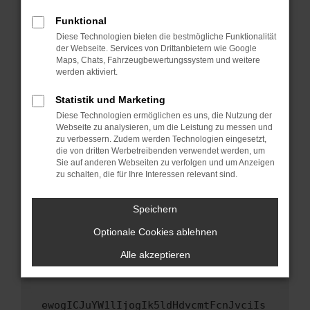
Fenster?
Funktional
Starte dein Gerät neu.
Diese Technologien bieten die bestmögliche Funktionalität
Das kann manchmal helfen, vorübergehende
der Webseite. Services von Drittanbietern wie Google
Maps, Chats, Fahrzeugbewertungssystem und weitere
Probleme zu beheben.
werden aktiviert.
Stelle sicher, dass dein Browser und dein
Betriebssystem auf dem neuesten Stand
Statistik und Marketing
sind.
Diese Technologien ermöglichen es uns, die Nutzung der
Webseite zu analysieren, um die Leistung zu messen und
Veraltete Software birgt nicht nur ein
zu verbessern. Zudem werden Technologien eingesetzt,
Sicherheitsrisiko, sondern kann auch dazu
die von dritten Werbetreibenden verwendet werden, um
führen, dass bestimmte Funktionen nicht mehr
Sie auf anderen Webseiten zu verfolgen und um Anzeigen
unterstützt werden.
zu schalten, die für Ihre Interessen relevant sind.
Wende dich an den Webseitenbetreiber.
Speichern
Wenn du alle oben genannten Schritte versucht
hast, kontaktiere uns bitte. Wir werden
Optionale Cookies ablehnen
versuchen, das Problem zu beheben. Du kannst
Alle akzeptieren
uns diesen Text schicken, um uns bei der
Fehlersuche zu unterstützen:
ewogICJuYW1lIjogIk5ldHdvcmtFcnJvciIs