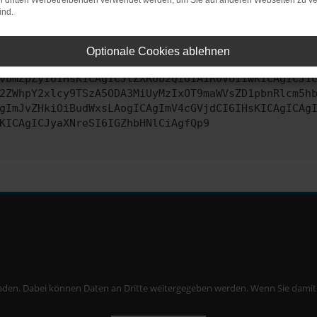
on dritten Werbetreibenden verwendet werden, um Sie auf anderen Webseiten zu ve
ind.
ontaktiere uns bitte. Wir werden versuchen, das Problem zu behe
Optionale Cookies ablehnen
vbmZpZyI6IHsKICAgICJtZXRob2QiOiAiR0VUIiwKICAgICJ1
2ZWhpY2xlcy9TSzA5ODA3MiUyMzIxOT9maWVsZD1pbnRlcm5h
gImJvZHkiOiBudWxsLAogICAgImV4cGVjdCI6IHsKICAgICAg
KICAgICJyaXNreSI6IGZhbHNlCiAgfQp9
aden. Dabei können Daten an Dritte weitergegeben werden. Wenn Sie damit ei