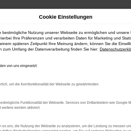
Cookie Einstellungen
ie bestmögliche Nutzung unserer Webseite zu ermöglichen und unsere
hierbei Ihre Präferenzen und verarbeiten Daten für Marketing und Stati
einem späteren Zeitpunkt Ihre Meinung ändern, können Sie die Einwillig
en zum Umfang der Datenverarbeitung finden Sie hier:
Datenschutzerkl
en von uns eingesetzt:
indung.
hine?
rlich, um die Kernfunktionalität der Webseite zu gewährleisten.
aden bestimmter Seiten verhindern. Funktioniert die Seite in e
estmögliche Funktionalität der Webseite. Services von Drittanbietern wie Google 
eitere werden aktiviert.
 zu beheben.
bssystem auf dem neuesten Stand sind.
 es uns, die Nutzung der Webseite zu analysieren, um die Leistung zu messen u
ko, sondern kann auch dazu führen, dass bestimmte Funktionen nic