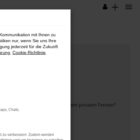
 Kommunikation mit Ihnen zu
stiken nur, wenn Sie uns Ihre
ung jederzeit für die Zukunft
ärung
,
Cookie-Richtlinie
.
inem anderen Browser oder in einem privaten Fenster?
Maps, Chats,
nd zu verbessern. Zudem werden
ht mehr unterstützt werden.