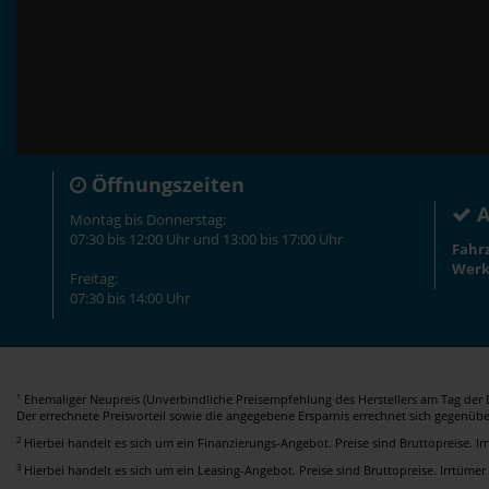
Öffnungszeiten
A
Montag bis Donnerstag:
07:30 bis 12:00 Uhr und 13:00 bis 17:00 Uhr
Fahr
Werk
Freitag:
07:30 bis 14:00 Uhr
Ehemaliger Neupreis (Unverbindliche Preisempfehlung des Herstellers am Tag der E
1
Der errechnete Preisvorteil sowie die angegebene Ersparnis errechnet sich gegenüb
2
Hierbei handelt es sich um ein Finanzierungs-Angebot. Preise sind Bruttopreise. I
3
Hierbei handelt es sich um ein Leasing-Angebot. Preise sind Bruttopreise. Irrtümer