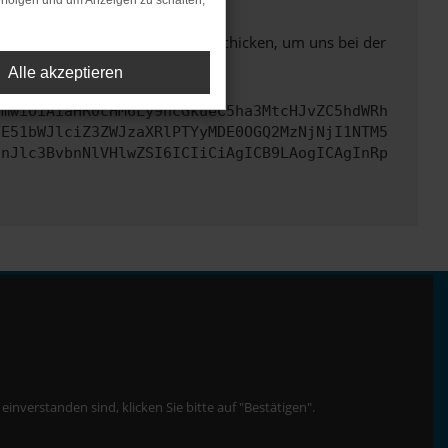
rfolgen und um Anzeigen zu schalten,
ben. Du kannst uns diesen Text schicken, um uns bei der
Alle akzeptieren
cmwiOiAiaHR0cHM6Ly9hcGkueC5ha3MtcHJvZC5hdWRh
bE51bWJlciZ3ZWJzaXRlPTYyMDE0OGQ2MzNjNjI1NTM5
InJlc3BvbnNlVHlwZSI6ICIiCiAgICB9LAogICAgInRp
nverstanden sind, klicken Sie bitte auf "Bestätigen".