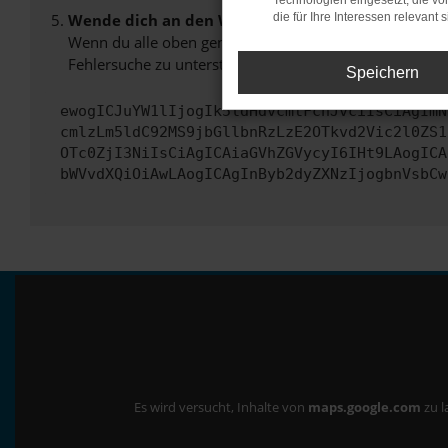
Technologien eingesetzt, die v
Wende dich an den Webseitenbetreiber.
die für Ihre Interessen relevant s
Wenn du alle oben genannten Schritte versucht hast, k
Fehlersuche zu unterstützen:
Speichern
ewogICJuYW1lIjogIk5ldHdvcmtFcnJvciIsCiAgImN
cmlzLm5ldC92MS9jbGllbnRzLzE2OTkvd2Vic2l0ZS1
OTc0ZjI3NiIsCiAgICAiaGVhZGVycyI6IHt9LAogICA
bWVvdXQiOiAwLAogICAgInByb2dyZXNzIjogbnVsbCw
Es wird versucht, Inhalte von
maps.google.com
zu l