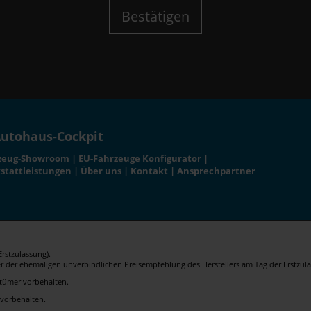
Bestätigen
utohaus-Cockpit
zeug-Showroom
|
EU-Fahrzeuge Konfigurator
|
stattleistungen
|
Über uns
|
Kontakt
|
Ansprechpartner
rstzulassung).
er der ehemaligen unverbindlichen Preisempfehlung des Herstellers am Tag der Erstzula
rrtümer vorbehalten.
 vorbehalten.