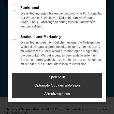
Funktional
Öffnungszeiten
Diese Technologien bieten die bestmögliche Funktionalität
der Webseite. Services von Drittanbietern wie Google
Montag bis Donnerstag:
Maps, Chats, Fahrzeugbewertungssystem und weitere
07:30 bis 12:00 Uhr und 13:00 bis 17:00 Uhr
werden aktiviert.
Freitag:
Statistik und Marketing
07:30 bis 14:00 Uhr
Diese Technologien ermöglichen es uns, die Nutzung der
Webseite zu analysieren, um die Leistung zu messen und
Autohaus-Cockpit
zu verbessern. Zudem werden Technologien eingesetzt,
die von dritten Werbetreibenden verwendet werden, um
Fahrzeug-Showroom
|
EU-Fahrzeuge Konfigurator
|
Sie auf anderen Webseiten zu verfolgen und um Anzeigen
Werkstattleistungen
|
Über uns
|
Kontakt
|
zu schalten, die für Ihre Interessen relevant sind.
Ansprechpartner
Kontakt
Speichern
Tel.: +49 (0) 8324 445
Optionale Cookies ablehnen
E-Mail: info@fink-autohaus.de
Alle akzeptieren
Ehemaliger Neupreis (Unverbindliche Preisempfehlung des Herstellers am Tag
1
der Erstzulassung).