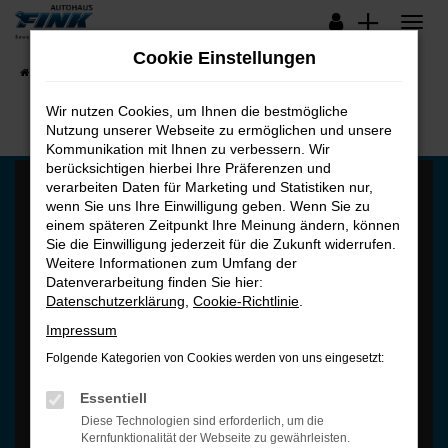
Zum
Hauptinhalt
Cookie Einstellungen
springen
Startseite
Fahrzeugangebote
Lagerfahrzeuge
Wir nutzen Cookies, um Ihnen die bestmögliche
Nutzung unserer Webseite zu ermöglichen und unsere
Kommunikation mit Ihnen zu verbessern. Wir
berücksichtigen hierbei Ihre Präferenzen und
verarbeiten Daten für Marketing und Statistiken nur,
wenn Sie uns Ihre Einwilligung geben. Wenn Sie zu
einem späteren Zeitpunkt Ihre Meinung ändern, können
Sie die Einwilligung jederzeit für die Zukunft widerrufen.
Weitere Informationen zum Umfang der
Es wird versucht, Inhalte von
maps.google.com
zu laden. Dabei
Datenverarbeitung finden Sie hier:
können Daten an Dritte weitergegeben werden. Wenn Sie damit
Datenschutzerklärung
,
Cookie-Richtlinie
.
einverstanden sind, klicken Sie bitte auf "Bestätigen".
Impressum
Bestätigen
Folgende Kategorien von Cookies werden von uns eingesetzt:
Essentiell
Diese Technologien sind erforderlich, um die
Kernfunktionalität der Webseite zu gewährleisten.