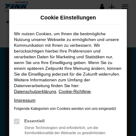
Zum
Hauptinhalt
Cookie Einstellungen
springen
Startseite
Fahrzeugangebote
Lagerfahrzeuge
Wir nutzen Cookies, um Ihnen die bestmögliche
Nutzung unserer Webseite zu ermöglichen und unsere
Kommunikation mit Ihnen zu verbessern. Wir
berücksichtigen hierbei Ihre Präferenzen und
verarbeiten Daten für Marketing und Statistiken nur,
wenn Sie uns Ihre Einwilligung geben. Wenn Sie zu
einem späteren Zeitpunkt Ihre Meinung ändern, können
Sie die Einwilligung jederzeit für die Zukunft widerrufen.
Weitere Informationen zum Umfang der
Es wird versucht, Inhalte von
maps.google.com
zu laden. Dabei
Datenverarbeitung finden Sie hier:
können Daten an Dritte weitergegeben werden. Wenn Sie damit
Datenschutzerklärung
,
Cookie-Richtlinie
.
einverstanden sind, klicken Sie bitte auf "Bestätigen".
Impressum
Bestätigen
Folgende Kategorien von Cookies werden von uns eingesetzt:
Essentiell
Diese Technologien sind erforderlich, um die
Kernfunktionalität der Webseite zu gewährleisten.