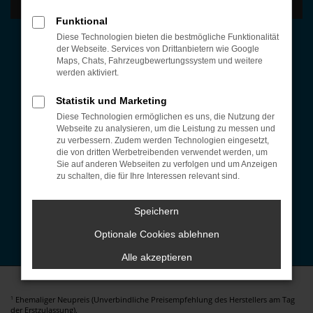
Funktional
Öffnungszeiten
Diese Technologien bieten die bestmögliche Funktionalität
der Webseite. Services von Drittanbietern wie Google
Montag bis Donnerstag:
Maps, Chats, Fahrzeugbewertungssystem und weitere
07:30 bis 12:00 Uhr und 13:00 bis 17:00 Uhr
werden aktiviert.
Freitag:
Statistik und Marketing
07:30 bis 14:00 Uhr
Diese Technologien ermöglichen es uns, die Nutzung der
Webseite zu analysieren, um die Leistung zu messen und
Autohaus-Cockpit
zu verbessern. Zudem werden Technologien eingesetzt,
die von dritten Werbetreibenden verwendet werden, um
Fahrzeug-Showroom
|
EU-Fahrzeuge Konfigurator
|
Sie auf anderen Webseiten zu verfolgen und um Anzeigen
Werkstattleistungen
|
Über uns
|
Kontakt
|
zu schalten, die für Ihre Interessen relevant sind.
Ansprechpartner
Kontakt
Speichern
Tel.: +49 (0) 8324 445
Optionale Cookies ablehnen
E-Mail: info@fink-autohaus.de
Alle akzeptieren
Ehemaliger Neupreis (Unverbindliche Preisempfehlung des Herstellers am Tag
1
der Erstzulassung).